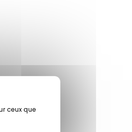
sur ceux que