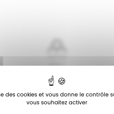
lise des cookies et vous donne le contrôle 
vous souhaitez activer