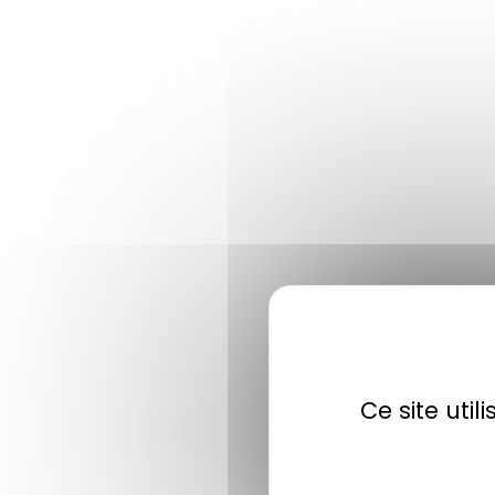
Ce site uti