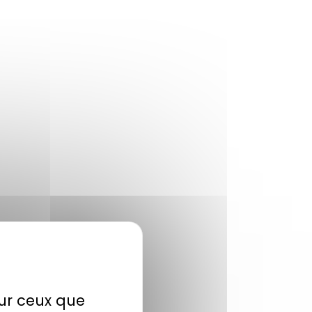
sur ceux que